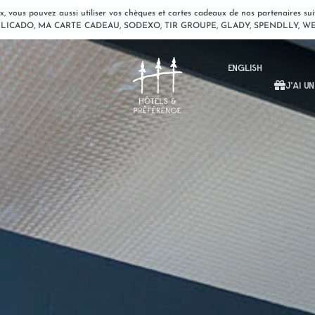
x, vous pouvez aussi utiliser vos chèques et cartes cadeaux de nos partenaire
LLICADO, MA CARTE CADEAU, SODEXO, TIR GROUPE, GLADY, SPENDLLY, W
ENGLISH
J'AI U