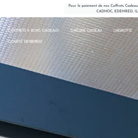
Pour le paiement de nos Coffrets Cadeau
CADHOC, EDENRED, I
COFFRETS & BONS CADEAUX
CHÈQUE CADEAU
CAGNOTTE
COMITÉ ENTREPRISE