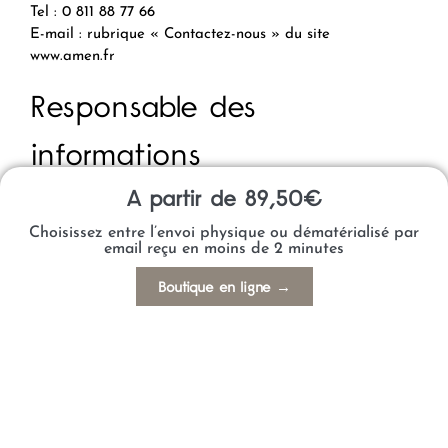
Tel : 0 811 88 77 66
E-mail : rubrique « Contactez-nous » du site
www.amen.fr
Responsable des
informations
A partir de 89,50€
Ce site internet est la propriété de Coffrets Cadeaux
Préférence (Hôtels & Préférence), situé à Tour Voltaire, 1
Choisissez entre l’envoi physique ou dématérialisé par
place des Degrés, 92800 Puteaux, France, numéro de
email reçu en moins de 2 minutes
siret/siren : 424 989 549 000 11, ci-après dénommé « le
Boutique en ligne →
propriétaire du site ». Il est hébergé par Amen Sasu,
dont le siège social est situé à 12-14, Rond Point des
Champs Elysées 75008 Paris.
Droit applicable et
juridiction compétente