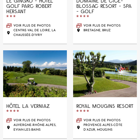
LE GINGKO - HÔTEL
DOMAINE DE CICE-
GOLF PARC ROBERT
BLOSSAC RESORT - SPA
HERSANT
- GOLF










VOIR PLUS DE PHOTOS
VOIR PLUS DE PHOTOS
CENTRE-VAL DE LOIRE, LA
BRETAGNE, BRUZ
CHAUSSÉE-D'IVRY
HÔTEL LA VERNIAZ
ROYAL MOUGINS RESORT










VOIR PLUS DE PHOTOS
VOIR PLUS DE PHOTOS
AUVERGNE-RHÔNE-ALPES,
PROVENCE-ALPES-CÔTE
EVIAN-LES-BAINS
D’AZUR, MOUGINS