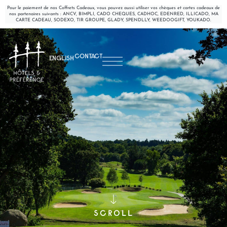
Pour le paiement de nos Coffrets Cadeaux, vous pouvez aussi utiliser vos chèques et cartes cadeaux de
nos partenaires suivants : ANCV, BIMPLI, CADO CHEQUES, CADHOC, EDENRED, ILLICADO, MA
CARTE CADEAU, SODEXO, TIR GROUPE, GLADY, SPENDLLY, WEEDOOGIFT, YOUKADO.
CONTACT
ENGLISH
SCROLL