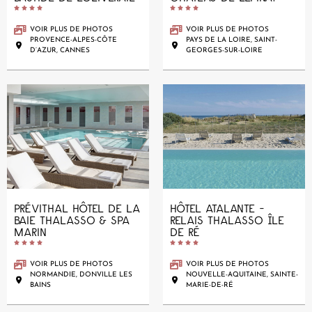










VOIR PLUS DE PHOTOS
VOIR PLUS DE PHOTOS
PROVENCE-ALPES-CÔTE
PAYS DE LA LOIRE, SAINT-
D’AZUR, CANNES
GEORGES-SUR-LOIRE
PRÉVITHAL HÔTEL DE LA
HÔTEL ATALANTE -
BAIE THALASSO & SPA
RELAIS THALASSO ÎLE
MARIN
DE RÉ










VOIR PLUS DE PHOTOS
VOIR PLUS DE PHOTOS
NORMANDIE, DONVILLE LES
NOUVELLE-AQUITAINE, SAINTE-
BAINS
MARIE-DE-RÉ