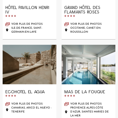
HÔTEL PAVILLON HENRI
GRAND HÔTEL DES
IV
FLAMANTS ROSES










VOIR PLUS DE PHOTOS
VOIR PLUS DE PHOTOS
ILE-DE-FRANCE, SAINT-
OCCITANIE, CANET-EN-
GERMAIN-EN-LAYE
ROUSSILLON
ECOHOTEL EL AGUA
MAS DE LA FOUQUE










VOIR PLUS DE PHOTOS
VOIR PLUS DE PHOTOS
CANARIAS, ARICO EL NUEVO -
PROVENCE-ALPES-CÔTE
TENERIFE
D’AZUR, SAINTES MARIES DE
LA MER