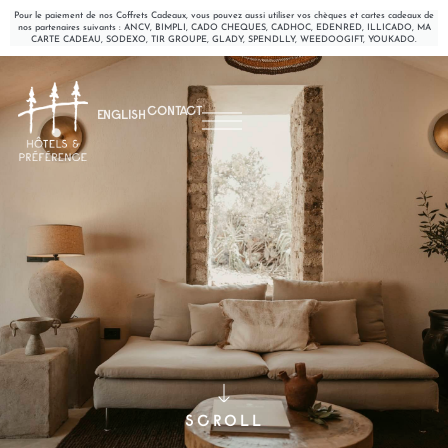
Pour le paiement de nos Coffrets Cadeaux, vous pouvez aussi utiliser vos chèques et cartes cadeaux de
nos partenaires suivants : ANCV, BIMPLI, CADO CHEQUES, CADHOC, EDENRED, ILLICADO, MA
CARTE CADEAU, SODEXO, TIR GROUPE, GLADY, SPENDLLY, WEEDOOGIFT, YOUKADO.
CONTACT
ENGLISH
SCROLL